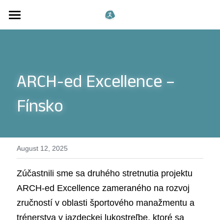
Domov
Naša aktivita
ARCH-ed Excellence – 
Novinky
Fínsko
Náš tím
LinkedIn
August 12, 2025
Search
Zúčastnili sme sa druhého stretnutia projektu 
ENG
ARCH-ed Excellence zameraného na rozvoj 
zručností v oblasti športového manažmentu a 
trénerstva v jazdeckej lukostreľbe, ktoré sa 