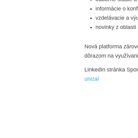
informácie o ko
vzdelávacie a výu
novinky z oblast
Nová platforma zárov
dôrazom na využívani
LinkedIn stránka Spo
uniza/