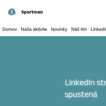
Sportman
Domov
Naša aktivita
Novinky
Náš tím
LinkedI
LinkedIn st
spustená