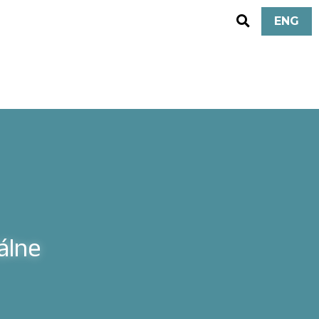
ENG
lne 