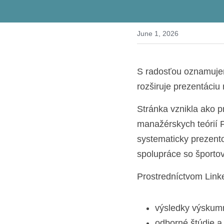
June 1, 2026
S radosťou oznamujem
rozširuje prezentáciu
Stránka vznikla ako 
manažérskych teórií Fak
systematicky prezento
spolupráce so športo
Prostredníctvom Link
výsledky výskumn
odborné štúdie a