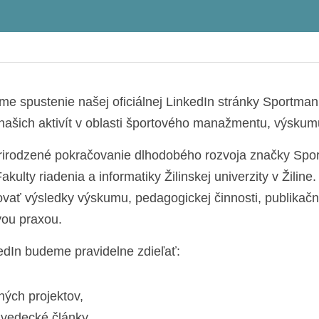
e spustenie našej oficiálnej LinkedIn stránky Sportman
 našich aktivít v oblasti športového manažmentu, výskum
prirodzené pokračovanie dlhodobého rozvoja značky Spo
ulty riadenia a informatiky Žilinskej univerzity v Žiline. 
vať výsledky výskumu, pedagogickej činnosti, publikačnej
vou praxou.
edIn budeme pravidelne zdieľať:
ých projektov,
 vedecké články,