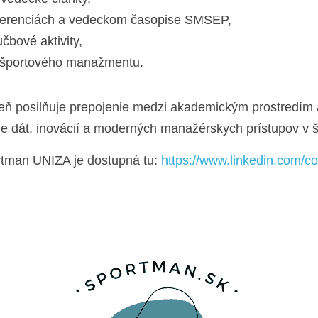
nferenciách a vedeckom časopise SMSEP,
čbové aktivity,
i športového manažmentu.
eň posilňuje prepojenie medzi akademickým prostredím a
e dát, inovácií a moderných manažérskych prístupov v š
rtman UNIZA je dostupná tu: 
https://www.linkedin.com/